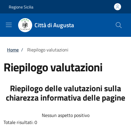
Salta al contenuto principale
Skip to footer content
Regione Sicilia
Città di Augusta
Briciole di pane
Home
/
Riepilogo valutazioni
Riepilogo valutazioni
Riepilogo delle valutazioni sulla
chiarezza informativa delle pagine
Nessun aspetto positivo
Totale risultati: 0