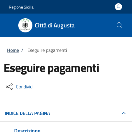
Salta al contenuto principale
Skip to footer content
Regione Sicilia
Città di Augusta
Briciole di pane
Home
/
Eseguire pagamenti
Eseguire pagamenti
Condividi
INDICE DELLA PAGINA
Descrizione