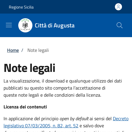
Salta al contenuto principale
Skip to footer content
Regione Sicilia
Città di Augusta
Briciole di pane
Home
/
Note legali
Note legali
La visualizzazione, il download e qualunque utilizzo dei dati
pubblicati su questo sito comporta l'accettazione di
queste note legali e delle condizioni della licenza.
Licenza dei contenuti
In applicazione del principio
open by default
ai sensi del
Decreto
legislativo 07/03/2005, n. 82, art. 52
e salvo dove